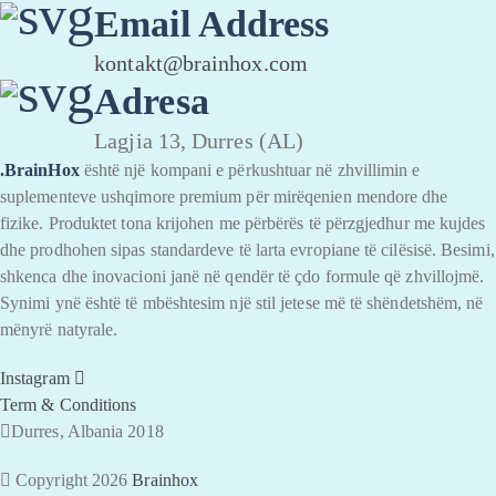
Email Address
kontakt@brainhox.com
Adresa
Lagjia 13, Durres (AL)
.BrainHox
është një kompani e përkushtuar në zhvillimin e
suplementeve ushqimore premium për mirëqenien mendore dhe
fizike. Produktet tona krijohen me përbërës të përzgjedhur me kujdes
dhe prodhohen sipas standardeve të larta evropiane të cilësisë. Besimi,
shkenca dhe inovacioni janë në qendër të çdo formule që zhvillojmë.
Synimi ynë është të mbështesim një stil jetese më të shëndetshëm, në
mënyrë natyrale.
Instagram
Term & Conditions
Durres, Albania 2018
Copyright 2026
Brainhox