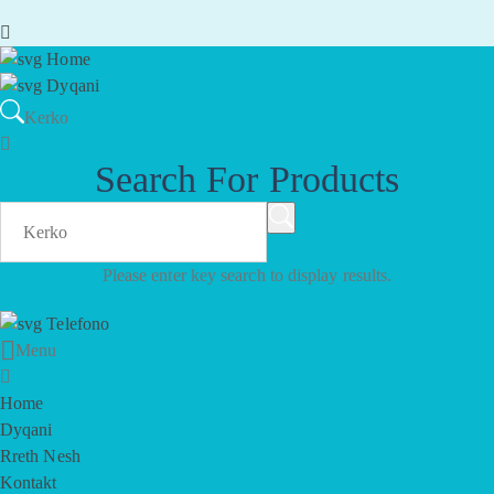
Home
Dyqani
Kerko
Search For Products
Please enter key search to display results.
Telefono
Menu
Home
Dyqani
Rreth Nesh
Kontakt