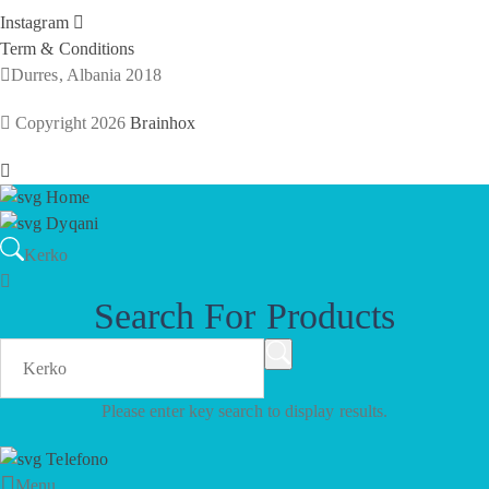
Instagram
Term & Conditions
Durres, Albania 2018
Copyright 2026
Brainhox
Home
Dyqani
Kerko
Search For Products
Please enter key search to display results.
Telefono
Menu