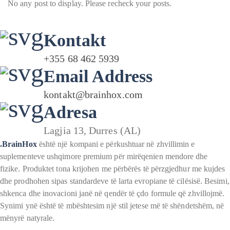
No any post to display. Please recheck your posts.
Kontakt
+355 68 462 5939
Email Address
kontakt@brainhox.com
Adresa
Lagjia 13, Durres (AL)
.BrainHox
është një kompani e përkushtuar në zhvillimin e
suplementeve ushqimore premium për mirëqenien mendore dhe
fizike. Produktet tona krijohen me përbërës të përzgjedhur me kujdes
dhe prodhohen sipas standardeve të larta evropiane të cilësisë. Besimi,
shkenca dhe inovacioni janë në qendër të çdo formule që zhvillojmë.
Synimi ynë është të mbështesim një stil jetese më të shëndetshëm, në
mënyrë natyrale.